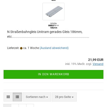
N Straßenbahngleis Unitram gerades Gleis 186mm,
etc.................................................................................
Lieferzeit:
ca. 1 Woche
(Ausland abweichend)
21,99 EUR
inkl. 19% MwSt. zzgl.
Versand
IN DEN WARENKORB
Sortieren nach
pro Seite
Sortieren nach
28 pro Seite