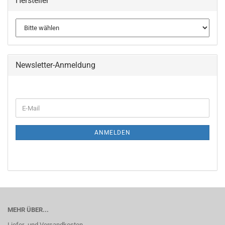
Hersteller
Newsletter-Anmeldung
WEITER
E-
ZUR
Mail
NEWSLETTER-
ANMELDUNG
ANMELDEN
MEHR ÜBER...
Liefer- und Versandkosten