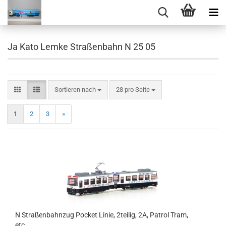
Ja Kato Lemke Straßenbahn N 25 05
Sortieren nach
pro Seite
Sortieren nach
28 pro Seite
1
2
3
»
N Straßenbahnzug Pocket Linie, 2teilig, 2A, Patrol Tram,
etc.................