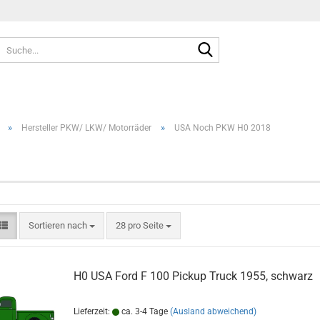
Suche...
»
»
Hersteller PKW/ LKW/ Motorräder
USA Noch PKW H0 2018
Sortieren nach
pro Seite
Sortieren nach
28 pro Seite
H0 USA Ford F 100 Pickup Truck 1955, schwarz
Lieferzeit:
ca. 3-4 Tage
(Ausland abweichend)