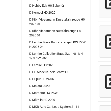
D Hobby Eck H0 Zubehör
D Kembel H0 2020
D Kibri Viessmann Einsatzfahrzeuge H0
2026 01
D Kibri Viessmann Nutzfahrzeuge H0
2026 01
D Lemke Minis Baufahrzeuge LKW PKW
N 2025 04
D Lemke Collection Bausätze 1/8, 1/ 4,
1/ 3, 1/2, etc.....
D Lemke H0 2020
D LH Modellb. beleuchtet H0
D Liliput H0 24 06
D Maisto 2020
D Markette HO PKW
D Märklin H0 2020
D MKB Auto Car Load System 21 11