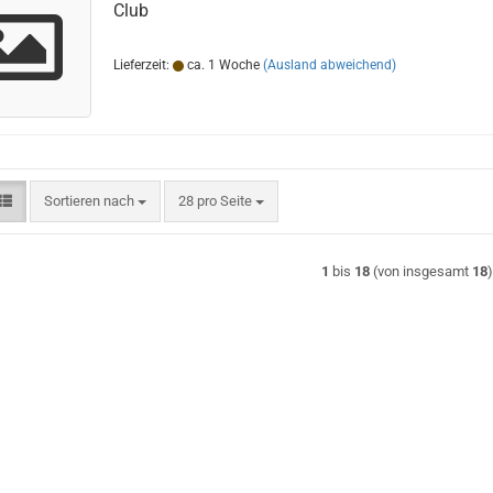
Club
Lieferzeit:
ca. 1 Woche
(Ausland abweichend)
Sortieren nach
pro Seite
Sortieren nach
28 pro Seite
1
bis
18
(von insgesamt
18