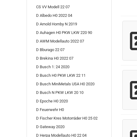
CS VV Modell 22 07
D Albedo H0 2022 04
D Arnold Hornby N 2019
D Auhagen H0 PKW LKW 220 90
D AWM Modellauto 2022 07
D Bburago 22 07
D Brekina H0 2022 07
D Busch 1: 24 2020
D Busch H0 PKW LKW 22 11
D Busch MiniMetals USA H0 2020
D Busch N PKW LKW 20 10
D Epoche H0 2020
D Feuerwehr H0
D Fischer Kres Motorräder H0 25 02
D Gateway 2020
D Herpa Modellauto H0 22 04