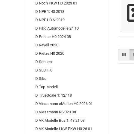
D Noch PKW H0 2023 01
D NPE 1: 43 2018
D NPE H0 N 2019
D Piko Automodelle 24 10
D Preiser H0 2024 08
D Revell 2020
D Rietze H0 2020
D Schuco
D SES H 0
D Siku
D Top-Modell
D TrueScale 1: 12/ 18
D Viessmann eMotion H0 2026 01
D Viessmann N 2023 08
D VK Modelle Bus 1: 43 21 03
D VK Modelle LKW PKW H0 26 01