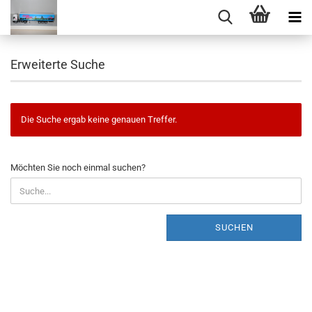
Erweiterte Suche
Die Suche ergab keine genauen Treffer.
MÖCHTEN
Möchten Sie noch einmal suchen?
SIE
NOCH
EINMAL
SUCHEN?
SUCHEN