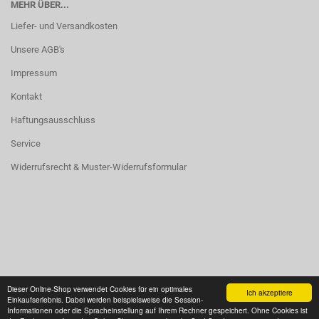
MEHR ÜBER...
Liefer- und Versandkosten
Unsere AGB's
Impressum
Kontakt
Haftungsausschluss
Service
Widerrufsrecht & Muster-Widerrufsformular
Vertrag widerrufen
Dieser Online-Shop verwendet Cookies für ein optimales
Ich akzeptiere
Einkaufserlebnis. Dabei werden beispielsweise die Session-
Informationen oder die Spracheinstellung auf Ihrem Rechner gespeichert. Ohne Cookies ist