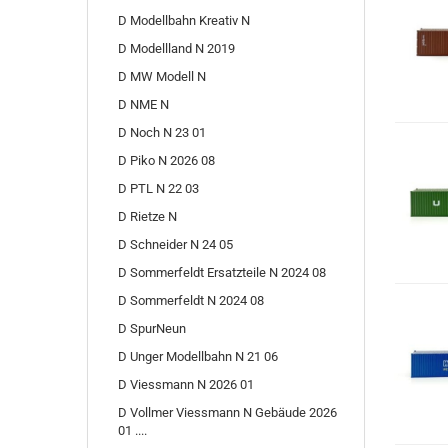
D Modellbahn Kreativ N
D Modellland N 2019
D MW Modell N
D NME N
D Noch N 23 01
D Piko N 2026 08
D PTL N 22 03
D Rietze N
D Schneider N 24 05
D Sommerfeldt Ersatzteile N 2024 08
D Sommerfeldt N 2024 08
D SpurNeun
D Unger Modellbahn N 21 06
D Viessmann N 2026 01
D Vollmer Viessmann N Gebäude 2026
01 ....