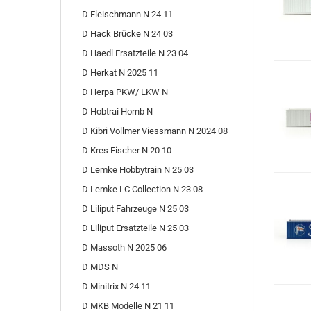
D Fleischmann N 24 11
D Hack Brücke N 24 03
D Haedl Ersatzteile N 23 04
D Herkat N 2025 11
D Herpa PKW/ LKW N
D Hobtrai Hornb N
D Kibri Vollmer Viessmann N 2024 08
D Kres Fischer N 20 10
D Lemke Hobbytrain N 25 03
D Lemke LC Collection N 23 08
D Liliput Fahrzeuge N 25 03
D Liliput Ersatzteile N 25 03
D Massoth N 2025 06
D MDS N
D Minitrix N 24 11
D MKB Modelle N 21 11