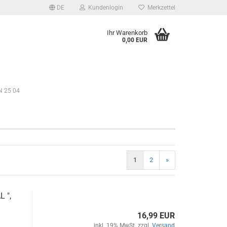
DE
Kundenlogin
Merkzettel
Ihr Warenkorb
0,00 EUR
N 25 04
1
2
»
L ",
16,99 EUR
inkl. 19% MwSt. zzgl.
Versand