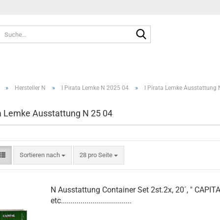
Suche...
»
»
»
Hersteller N
I Pirata Lemke N 2025 04
I Pirata Lemke Ausstattung 
ta Lemke Ausstattung N 25 04
Sortieren nach
pro Seite
Sortieren nach
28 pro Seite
N Ausstattung Container Set 2st.2x, 20´, " CAPITA
etc....................................