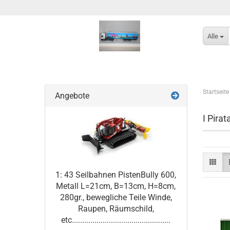
Alle
Startseite
Angebote
I Pira
1: 43 Seilbahnen PistenBully 600,
Metall L=21cm, B=13cm, H=8cm,
280gr., bewegliche Teile Winde,
Raupen, Räumschild,
etc................................................