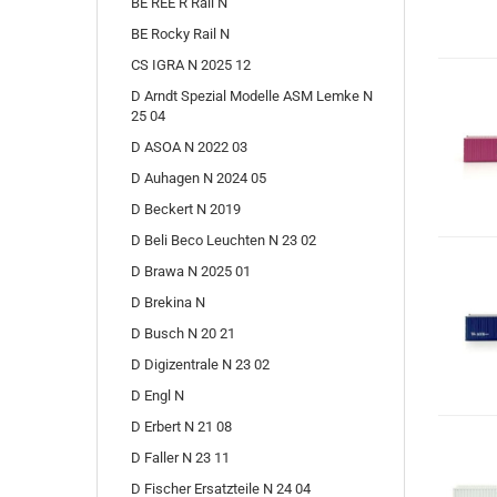
BE REE R Rail N
BE Rocky Rail N
CS IGRA N 2025 12
D Arndt Spezial Modelle ASM Lemke N
25 04
D ASOA N 2022 03
D Auhagen N 2024 05
D Beckert N 2019
D Beli Beco Leuchten N 23 02
D Brawa N 2025 01
D Brekina N
D Busch N 20 21
D Digizentrale N 23 02
D Engl N
D Erbert N 21 08
D Faller N 23 11
D Fischer Ersatzteile N 24 04