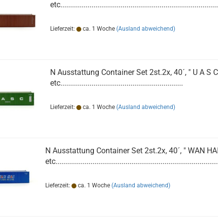
etc.................................................................................
Lieferzeit:
ca. 1 Woche
(Ausland abweichend)
N Ausstattung Container Set 2st.2x, 40´, " U A S C 
etc...............................................................
Lieferzeit:
ca. 1 Woche
(Ausland abweichend)
N Ausstattung Container Set 2st.2x, 40´, " WAN HAI 
etc...................................................................................
Lieferzeit:
ca. 1 Woche
(Ausland abweichend)