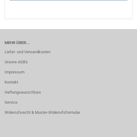
MEHR ÜBER...
Liefer- und Versandkosten
Unsere AGB's
Impressum
Kontakt
Haftungsausschluss
Service
Widerrufsrecht & Muster-Widerrufsformular