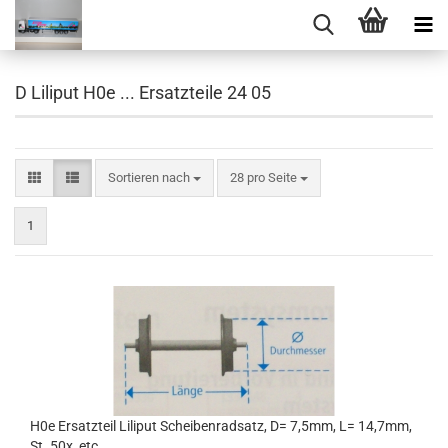
D Liliput H0e ... Ersatzteile 24 05
Sortieren nach
pro Seite
Sortieren nach
28 pro Seite
1
H0e Ersatzteil Liliput Scheibenradsatz, D= 7,5mm, L= 14,7mm,
St. 50x, etc.............................