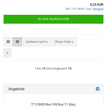
6,25 EUR
inkl. 19% MwSt. zzgl.
Versand
IN DEN WARENKORB
Sortieren nach
pro Seite
Sortieren nach
28 pro Seite
1
1
bis
19
(von insgesamt
19
)
Angebote
TT D BRD Bus VW Bus T1 blau,