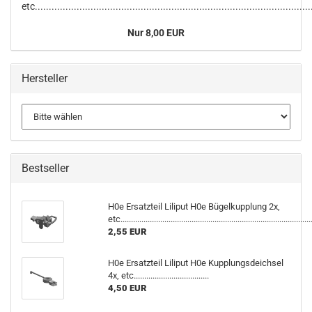
etc...................................................................................................
Nur 8,00 EUR
Hersteller
Bestseller
H0e Ersatzteil Liliput H0e Bügelkupplung 2x,
etc...........................................................................................
2,55 EUR
H0e Ersatzteil Liliput H0e Kupplungsdeichsel
4x, etc....................................
4,50 EUR