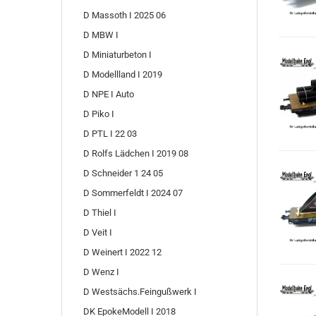
D Massoth I 2025 06
D MBW I
D Miniaturbeton I
D Modellland I 2019
D NPE I Auto
D Piko I
D PTL I 22 03
D Rolfs Lädchen I 2019 08
D Schneider 1 24 05
D Sommerfeldt I 2024 07
D Thiel I
D Veit I
D Weinert I 2022 12
D Wenz I
D Westsächs.Feingußwerk I
DK EpokeModell I 2018