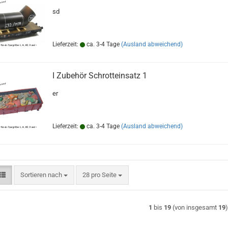
sd
Lieferzeit:
ca. 3-4 Tage
(Ausland abweichend)
I Zubehör Schrotteinsatz 1
er
Lieferzeit:
ca. 3-4 Tage
(Ausland abweichend)
Sortieren nach
pro Seite
Sortieren nach
28 pro Seite
1
bis
19
(von insgesamt
19