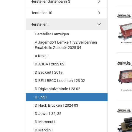
Hersteller Gartenbahn G
Hersteller H0
Hersteller I
Hersteller I anzeigen
A Jägerndorf Lemke 1: 32 Seilbahnen
Ersatzteile Zubehör 2025 04
A Krois I
D ASOA I 2022 02
D Beckert I 2019
D BELI BECO Leuchten I 23 02
D Digizentalzentrale I 23 02
D Engl I
D Hack Brücken I 2024 03
D Juwe 1 32, 35
D Mammut I
D Märklin I