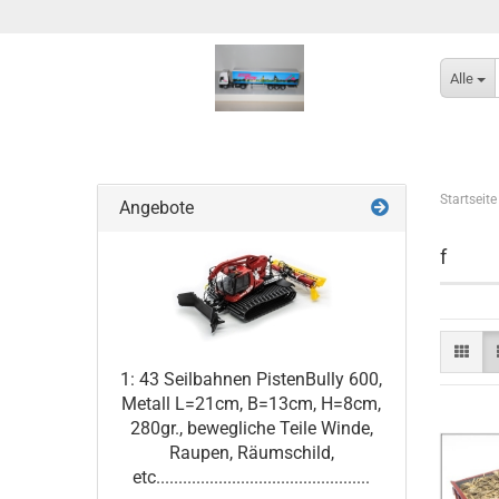
Alle
Startseite
Angebote
f
1: 43 Seilbahnen PistenBully 600,
Metall L=21cm, B=13cm, H=8cm,
280gr., bewegliche Teile Winde,
Raupen, Räumschild,
etc................................................