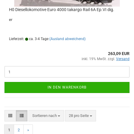
H0 Diesellokomotive Euro 4000 takargo Rail 6A Ep.VI dig.
er
Lieferzeit:
ca. 3-4 Tage
(Ausland abweichend)
263,09 EUR
inkl. 19% MwSt. zzgl.
Versand
IN DEN WARENKORB
Sortieren nach
pro Seite
Sortieren nach
28 pro Seite
1
2
»