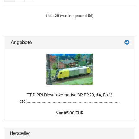
1
bis
28
(von insgesamt
56
)
Angebote
TT D PRI Diesellokomotive BR ER20, 4A, Ep.V,
etc............................................................................
Nur 85,00 EUR
Hersteller