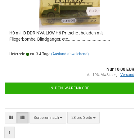
H0 mili D DDR NVA LKW H6 Pritsche , beladen mit
Fliegerbombe, Blindgänger, etc..................................
Lieferzeit:
ca. 3-4 Tage
(Ausland abweichend)
Nur 10,00 EUR
inkl. 19% MwSt. zzgl.
Versand
IN DEN WARENKORB
Sortieren nach
pro Seite
Sortieren nach
28 pro Seite
1