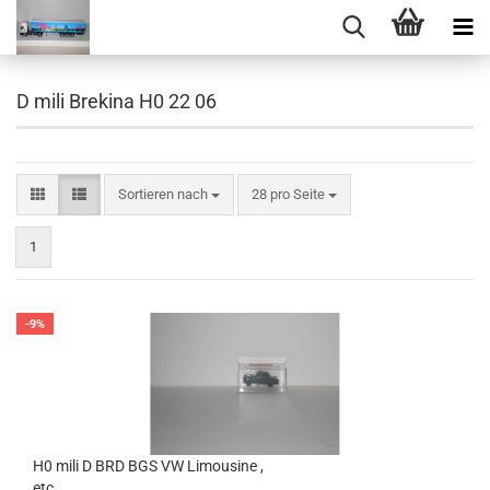
D mili Brekina H0 22 06
Sortieren nach
pro Seite
Sortieren nach
28 pro Seite
1
-9%
H0 mili D BRD BGS VW Limousine ,
etc..................................................