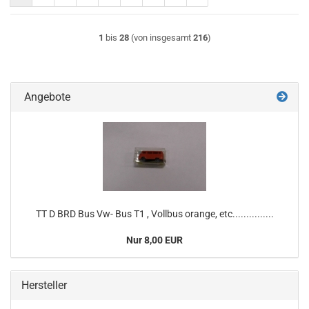
1
bis
28
(von insgesamt
216
)
Angebote
TT D BRD Bus Vw- Bus T1 , Vollbus orange, etc...............
Nur 8,00 EUR
Hersteller