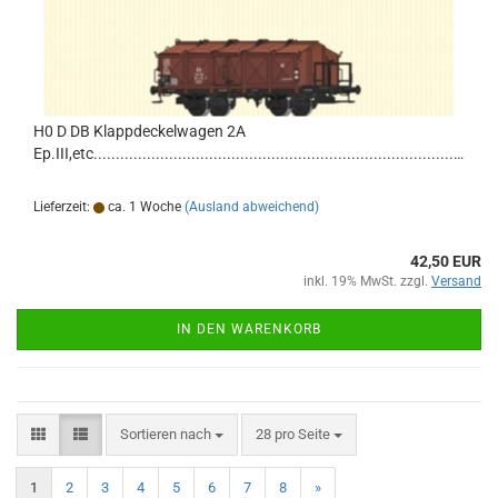
H0 D DB Klappdeckelwagen 2A
Ep.III,etc................................................................................................................................
Lieferzeit:
ca. 1 Woche
(Ausland abweichend)
42,50 EUR
inkl. 19% MwSt. zzgl.
Versand
IN DEN WARENKORB
Sortieren nach
pro Seite
Sortieren nach
28 pro Seite
1
2
3
4
5
6
7
8
»