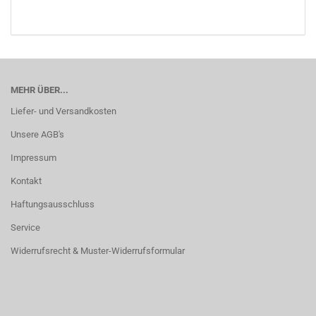
MEHR ÜBER...
Liefer- und Versandkosten
Unsere AGB's
Impressum
Kontakt
Haftungsausschluss
Service
Widerrufsrecht & Muster-Widerrufsformular