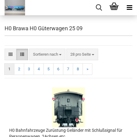
H0 Brawa H0 Güterwagen 25 09
Sortieren nach
pro Seite
Sortieren nach
28 pro Seite
1
2
3
4
5
6
7
8
»
H0 Bahnfahrzeuge Zurüstung Geländer mit Schlußsignal für
Personenwagen, 2Achsen,etc..........................................