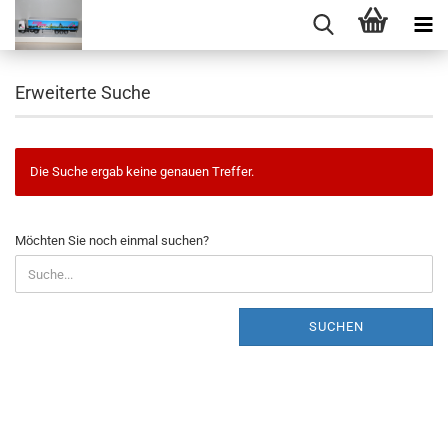
Erweiterte Suche
Die Suche ergab keine genauen Treffer.
MÖCHTEN
Möchten Sie noch einmal suchen?
SIE
NOCH
EINMAL
SUCHEN?
SUCHEN