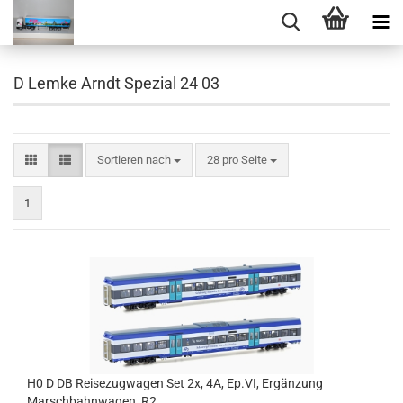
D Lemke Arndt Spezial 24 03
Sortieren nach
pro Seite
Sortieren nach
28 pro Seite
1
H0 D DB Reisezugwagen Set 2x, 4A, Ep.VI, Ergänzung
Marschbahnwagen, R2,