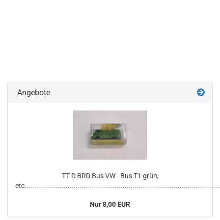
Angebote
TT D BRD Bus VW - Bus T1 grün,
etc...................................................................................................
Nur 8,00 EUR