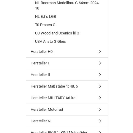
NL Boerman Modellbau G 64mm 2024
10
NL Ed´s LGB
Tü Proses G
US Woodland Scenics lil G
USA Aristo G Gleis
Hersteller H0
Hersteller I
Hersteller II
Hersteller Maßstäbe 1: 48, 5
Hersteller MILITARY Artikel
Hersteller Motorrad
Hersteller N
Hersteller PKW/ LKW/ Motorräder