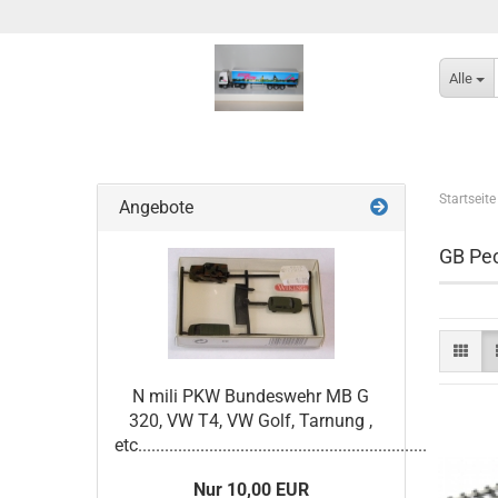
Alle
Startseite
Angebote
GB Pec
N mili PKW Bundeswehr MB G
320, VW T4, VW Golf, Tarnung ,
etc.................................................................
Nur 10,00 EUR