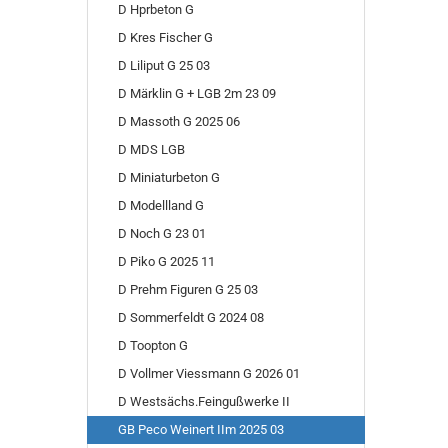
D Hprbeton G
D Kres Fischer G
D Liliput G 25 03
D Märklin G + LGB 2m 23 09
D Massoth G 2025 06
D MDS LGB
D Miniaturbeton G
D Modellland G
D Noch G 23 01
D Piko G 2025 11
D Prehm Figuren G 25 03
D Sommerfeldt G 2024 08
D Toopton G
D Vollmer Viessmann G 2026 01
D Westsächs.Feingußwerke II
GB Peco Weinert IIm 2025 03