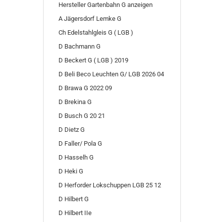
Hersteller Gartenbahn G anzeigen
A Jägersdorf Lemke G
Ch Edelstahlgleis G ( LGB )
D Bachmann G
D Beckert G ( LGB ) 2019
D Beli Beco Leuchten G/ LGB 2026 04
D Brawa G 2022 09
D Brekina G
D Busch G 20 21
D Dietz G
D Faller/ Pola G
D Hasselh G
D Heki G
D Herforder Lokschuppen LGB 25 12
D Hilbert G
D Hilbert IIe