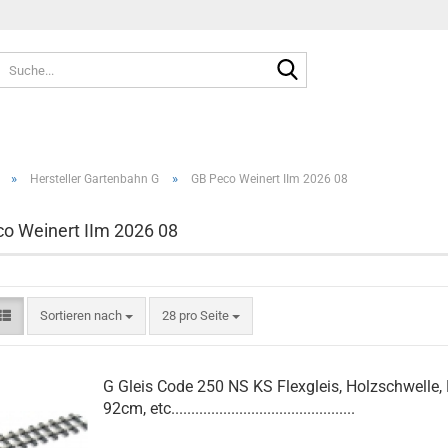
Suche...
»
»
Hersteller Gartenbahn G
GB Peco Weinert IIm 2026 08
o Weinert IIm 2026 08
Sortieren nach
pro Seite
Sortieren nach
28 pro Seite
G Gleis Code 250 NS KS Flexgleis, Holzschwelle,
92cm, etc..............................................