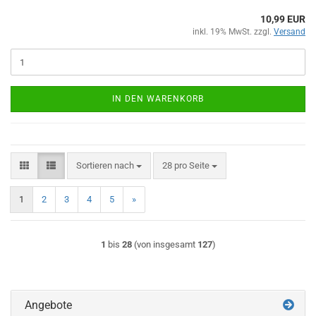
10,99 EUR
inkl. 19% MwSt. zzgl.
Versand
IN DEN WARENKORB
Sortieren nach
pro Seite
Sortieren nach
28 pro Seite
1
2
3
4
5
»
1
bis
28
(von insgesamt
127
)
Angebote