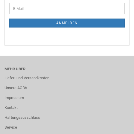
WEITER
E-
ZUR
Mail
NEWSLETTER-
ANMELDUNG
ANMELDEN
MEHR ÜBER...
Liefer- und Versandkosten
Unsere AGB's
Impressum
Kontakt
Haftungsausschluss
Service