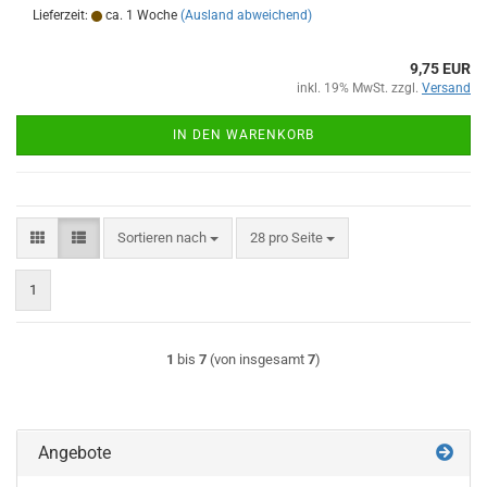
Lieferzeit:
ca. 1 Woche
(Ausland abweichend)
9,75 EUR
inkl. 19% MwSt. zzgl.
Versand
IN DEN WARENKORB
Sortieren nach
pro Seite
Sortieren nach
28 pro Seite
1
1
bis
7
(von insgesamt
7
)
Angebote