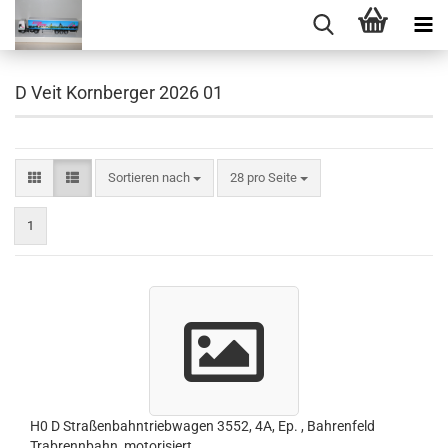
D Veit Kornberger 2026 01
Sortieren nach
pro Seite
Sortieren nach
28 pro Seite
1
H0 D Straßenbahntriebwagen 3552, 4A, Ep. , Bahrenfeld
Trabrennbahn, motorisiert,