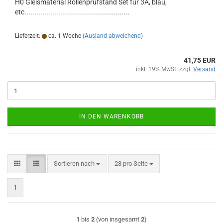
H0 Gleismaterial Rollenprüfstand Set für 3A, blau,
etc.....................................................
Lieferzeit:
ca. 1 Woche
(Ausland abweichend)
41,75 EUR
inkl. 19% MwSt. zzgl.
Versand
IN DEN WARENKORB
Sortieren nach
pro Seite
Sortieren nach
28 pro Seite
1
1
bis
2
(von insgesamt
2
)