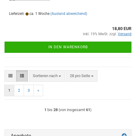
Lieferzeit:
ca. 1 Woche
(Ausland abweichend)
18,80 EUR
inkl. 19% MwSt. zzgl.
Versand
IN DEN WARENKORB
Sortieren nach
pro Seite
Sortieren nach
28 pro Seite
1
2
3
»
1
bis
28
(von insgesamt
61
)
Angebote