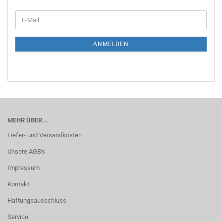
WEITER
E-
ZUR
Mail
NEWSLETTER-
ANMELDUNG
ANMELDEN
MEHR ÜBER...
Liefer- und Versandkosten
Unsere AGB's
Impressum
Kontakt
Haftungsausschluss
Service