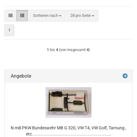
Sortieren nach
pro Seite
Sortieren nach
28 pro Seite
1
1
bis
4
(von insgesamt
4
)
Angebote
N mili PKW Bundeswehr MB G 320, VW T4, VW Golf, Tarnung ,
etc.................................................................