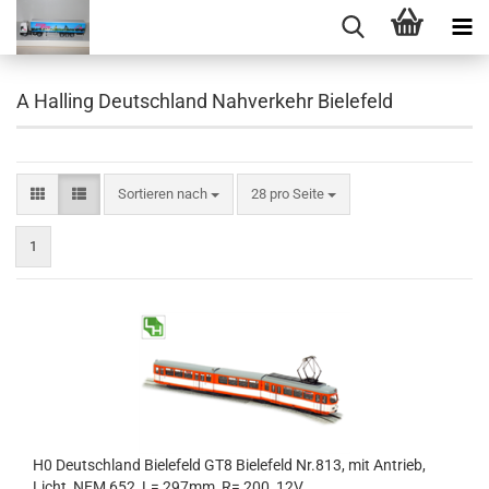
A Halling Deutschland Nahverkehr Bielefeld
Sortieren nach
pro Seite
Sortieren nach
28 pro Seite
1
H0 Deutschland Bielefeld GT8 Bielefeld Nr.813, mit Antrieb,
Licht, NEM 652, L= 297mm, R= 200, 12V,