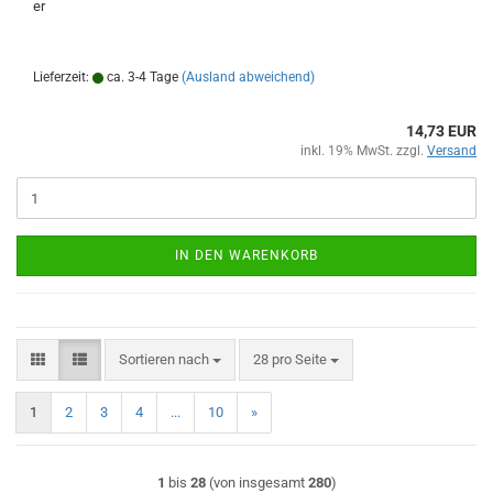
er
Lieferzeit:
ca. 3-4 Tage
(Ausland abweichend)
14,73 EUR
inkl. 19% MwSt. zzgl.
Versand
IN DEN WARENKORB
Sortieren nach
pro Seite
Sortieren nach
28 pro Seite
1
2
3
4
...
10
»
1
bis
28
(von insgesamt
280
)