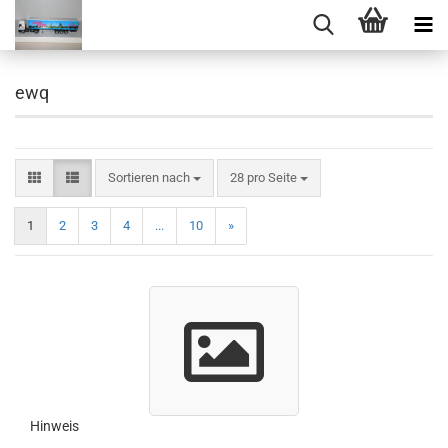
ewq
Sortieren nach
pro Seite
Sortieren nach
28 pro Seite
1
2
3
4
...
10
»
Hinweis