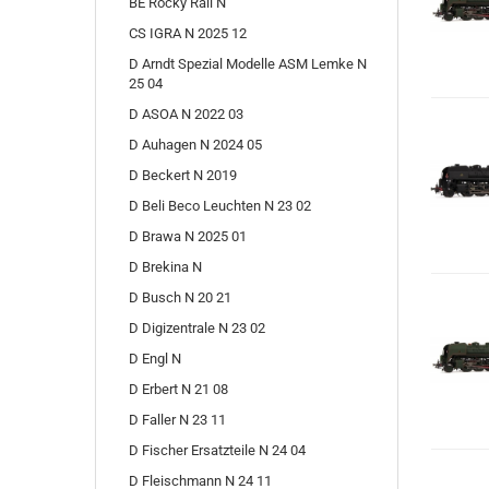
BE Rocky Rail N
CS IGRA N 2025 12
D Arndt Spezial Modelle ASM Lemke N
25 04
D ASOA N 2022 03
D Auhagen N 2024 05
D Beckert N 2019
D Beli Beco Leuchten N 23 02
D Brawa N 2025 01
D Brekina N
D Busch N 20 21
D Digizentrale N 23 02
D Engl N
D Erbert N 21 08
D Faller N 23 11
D Fischer Ersatzteile N 24 04
D Fleischmann N 24 11