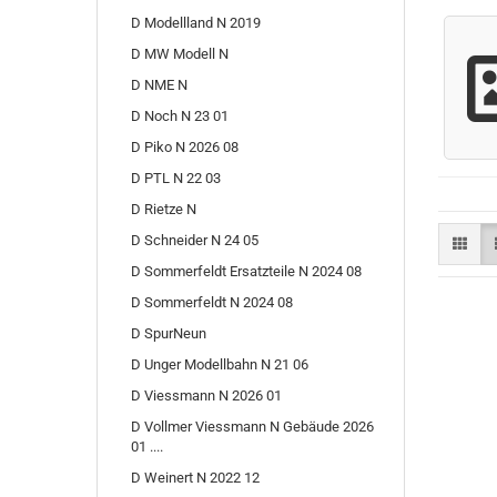
D Modellland N 2019
D MW Modell N
D NME N
D Noch N 23 01
D Piko N 2026 08
D PTL N 22 03
D Rietze N
D Schneider N 24 05
D Sommerfeldt Ersatzteile N 2024 08
D Sommerfeldt N 2024 08
D SpurNeun
D Unger Modellbahn N 21 06
D Viessmann N 2026 01
D Vollmer Viessmann N Gebäude 2026
01 ....
D Weinert N 2022 12