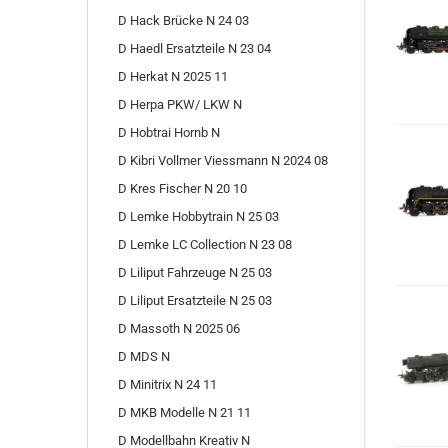
D Hack Brücke N 24 03
D Haedl Ersatzteile N 23 04
D Herkat N 2025 11
D Herpa PKW/ LKW N
D Hobtrai Hornb N
D Kibri Vollmer Viessmann N 2024 08
D Kres Fischer N 20 10
D Lemke Hobbytrain N 25 03
D Lemke LC Collection N 23 08
D Liliput Fahrzeuge N 25 03
D Liliput Ersatzteile N 25 03
D Massoth N 2025 06
D MDS N
D Minitrix N 24 11
D MKB Modelle N 21 11
D Modellbahn Kreativ N