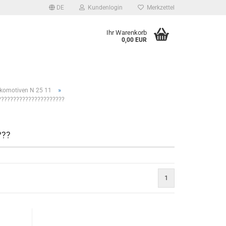
DE
Kundenlogin
Merkzettel
Ihr Warenkorb
0,00 EUR
»
komotiven N 25 11
???????????????????????????
????
1