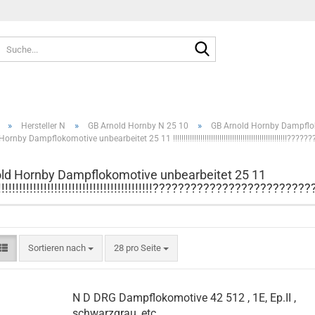
Suche...
»
»
»
Hersteller N
GB Arnold Hornby N 25 10
GB Arnold Hornby Dampflo
rnby Dampflokomotive unbearbeitet 25 11 !!!!!!!!!!!!!!!!!!!!!!!!!!!!!!!!!!!!!!!!!!!!!!!!!!!!!!?
ld Hornby Dampflokomotive unbearbeitet 25 11
!!!!!!!!!!!!!!!!!!!!!!!!!!!!!!!!!!!!!!!!!!!!!!????????????????????????
Sortieren nach
pro Seite
Sortieren nach
28 pro Seite
N D DRG Dampflokomotive 42 512 , 1E, Ep.II ,
schwarzgrau, etc................................