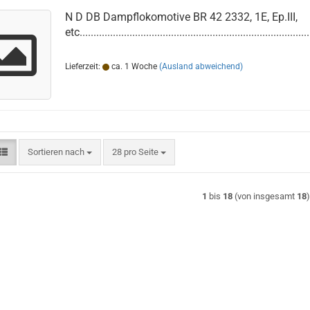
N D DB Dampflokomotive BR 42 2332, 1E, Ep.III,
etc...................................................................................
Lieferzeit:
ca. 1 Woche
(Ausland abweichend)
Sortieren nach
pro Seite
Sortieren nach
28 pro Seite
1
bis
18
(von insgesamt
18