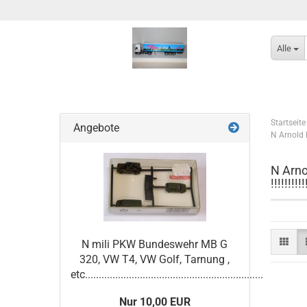
Alle
Startseite
Angebote
N Arnold Ho
N Arno
!!!!!!!!
N mili PKW Bundeswehr MB G
320, VW T4, VW Golf, Tarnung ,
etc.................................................................
Nur 10,00 EUR