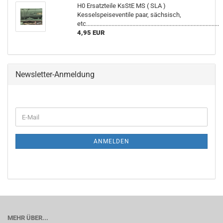
H0 Ersatzteile KsStE MS ( SLA )
Kesselspeiseventile paar, sächsisch,
etc.........................................................................................
4,95 EUR
Newsletter-Anmeldung
WEITER
E-
ZUR
Mail
NEWSLETTER-
ANMELDUNG
ANMELDEN
MEHR ÜBER...