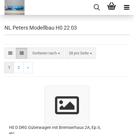
NL Peters Modellbau H0 22 03
Sortieren nach
pro Seite
Sortieren nach
28 pro Seite
1
2
»
H0 D DRG Güterwagen mit Bremserhaus 2A, Ep.II,
etc.....................................................