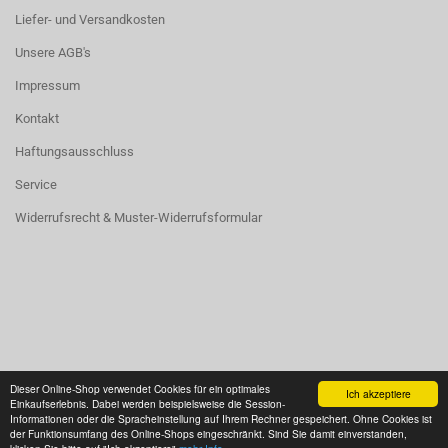
Liefer- und Versandkosten
Unsere AGB's
Impressum
Kontakt
Haftungsausschluss
Service
Widerrufsrecht & Muster-Widerrufsformular
Vertrag widerrufen
Dieser Online-Shop verwendet Cookies für ein optimales
Ich akzeptiere
Einkaufserlebnis. Dabei werden beispielsweise die Session-
Informationen oder die Spracheinstellung auf Ihrem Rechner gespeichert. Ohne Cookies ist
der Funktionsumfang des Online-Shops eingeschränkt. Sind Sie damit einverstanden,
Onlineshop eröffnen
mit Gambio.de © 2026