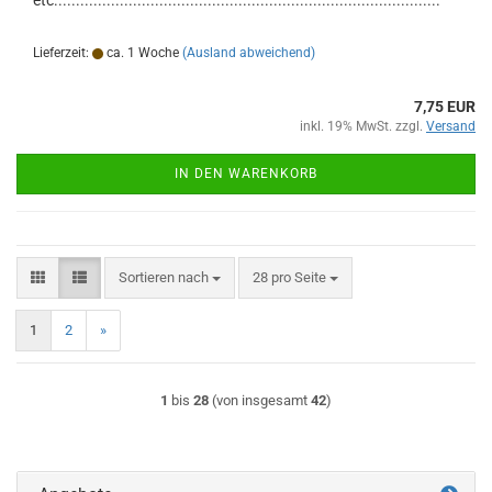
etc........................................................................................
Lieferzeit:
ca. 1 Woche
(Ausland abweichend)
7,75 EUR
inkl. 19% MwSt. zzgl.
Versand
IN DEN WARENKORB
Sortieren nach
pro Seite
Sortieren nach
28 pro Seite
1
2
»
1
bis
28
(von insgesamt
42
)