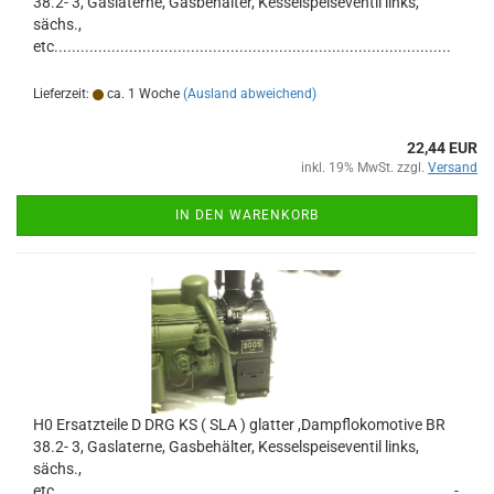
38.2- 3, Gaslaterne, Gasbehälter, Kesselspeiseventil links,
sächs.,
etc..........................................................................................
Lieferzeit:
ca. 1 Woche
(Ausland abweichend)
22,44 EUR
inkl. 19% MwSt. zzgl.
Versand
IN DEN WARENKORB
H0 Ersatzteile D DRG KS ( SLA ) glatter ,Dampflokomotive BR
38.2- 3, Gaslaterne, Gasbehälter, Kesselspeiseventil links,
sächs.,
etc.......................................................................................... -