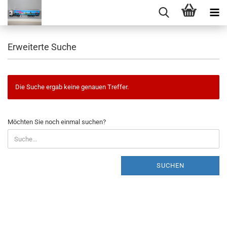
Erweiterte Suche
Die Suche ergab keine genauen Treffer.
MÖCHTEN
Möchten Sie noch einmal suchen?
SIE
NOCH
EINMAL
SUCHEN?
SUCHEN