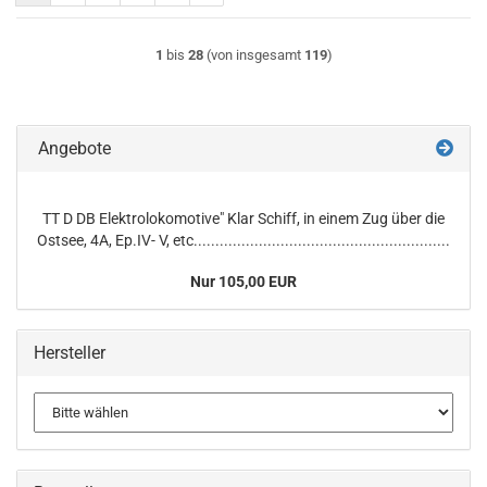
1
bis
28
(von insgesamt
119
)
Angebote
TT D DB Elektrolokomotive" Klar Schiff, in einem Zug über die
Ostsee, 4A, Ep.IV- V, etc...........................................................
Nur 105,00 EUR
Hersteller