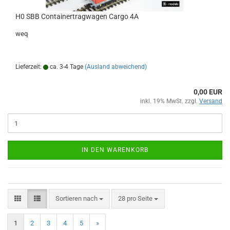
H0 SBB Containertragwagen Cargo 4A
weq
Lieferzeit:
ca. 3-4 Tage
(Ausland abweichend)
0,00 EUR
inkl. 19% MwSt. zzgl.
Versand
IN DEN WARENKORB
Sortieren nach
pro Seite
Sortieren nach
28 pro Seite
1
2
3
4
5
»