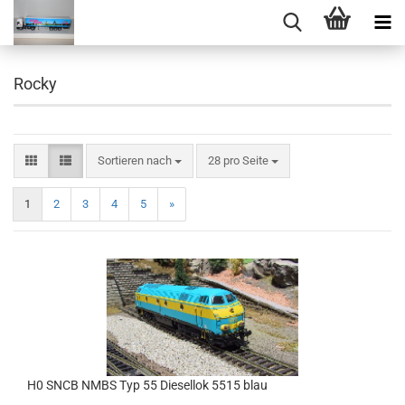
Rocky
Sortieren nach
pro Seite
Sortieren nach
28 pro Seite
1
2
3
4
5
»
H0 SNCB NMBS Typ 55 Diesellok 5515 blau