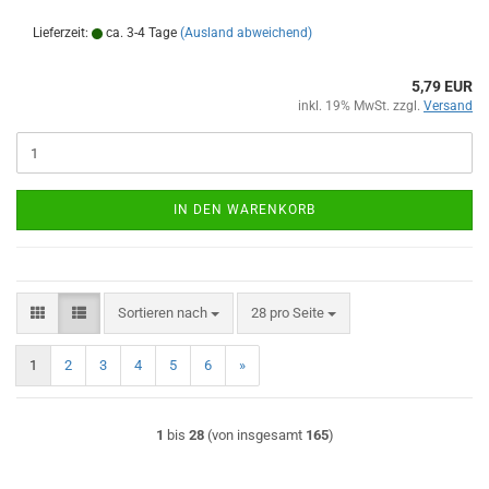
Lieferzeit:
ca. 3-4 Tage
(Ausland abweichend)
5,79 EUR
inkl. 19% MwSt. zzgl.
Versand
IN DEN WARENKORB
Sortieren nach
pro Seite
Sortieren nach
28 pro Seite
1
2
3
4
5
6
»
1
bis
28
(von insgesamt
165
)