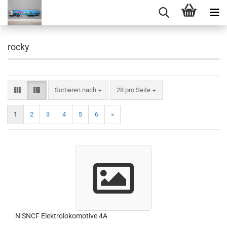
rocky
Sortieren nach
pro Seite
Sortieren nach
28 pro Seite
1
2
3
4
5
6
»
N SNCF Elektrolokomotive 4A