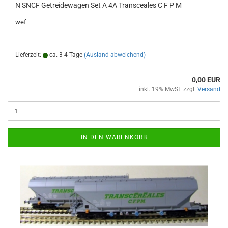
N SNCF Getreidewagen Set A 4A Transceales C F P M
wef
Lieferzeit:
ca. 3-4 Tage
(Ausland abweichend)
0,00 EUR
inkl. 19% MwSt. zzgl.
Versand
IN DEN WARENKORB