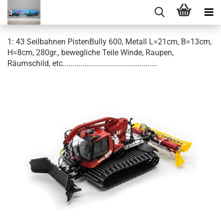
1: 43 Seilbahnen PistenBully 600, Metall L=21cm, B=13cm,
H=8cm, 280gr., bewegliche Teile Winde, Raupen,
Räumschild, etc................................................