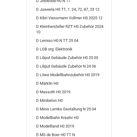
D Joswood H0 N TT
D Juweela H0 TT, 1: 24, 72, 87, 23 12
D Kibri Viessmann Vollmer H0 2025 12
D Kleinhersteller RZT H0 Zubehör 2024
10
D Lemiso H0 N TT 25 04
D LGB org. Elektronik
D Liliput Gebäude Zubehör H0 25 03
D Liliput Gebäude Zubehör N 24 06
D Löwe Modellbahnzubehör H0 2019
D Märklin H0
D Massoth H0 2019
D Minibeton H0
D Minis Lemke Gestaltung N 25 04
D Modellbahn Kreativ H0
D Modellland H0 2019
D MS de Boer H0 TT N