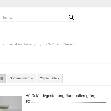
Suche...
»
»
Hersteller Zubehör 0/ H0/ TT/ N/ Z
D Wiking H0
Sortieren nach
pro Seite
Sortieren nach
28 pro Seite
H0 Geländegestaltung Rundballen grün,
etc............................................................................