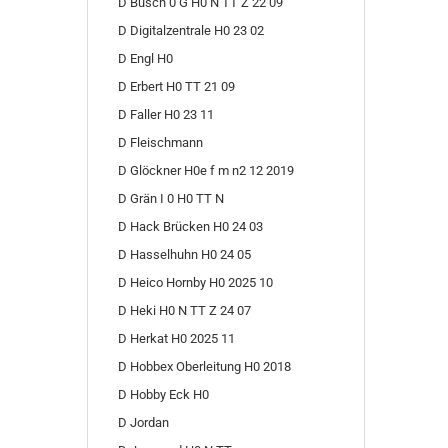
D Busch 0 G H0 N TT Z 22 09
D Digitalzentrale H0 23 02
D Engl H0
D Erbert H0 TT 21 09
D Faller H0 23 11
D Fleischmann
D Glöckner H0e f m n2 12 2019
D Grän I 0 H0 TT N
D Hack Brücken H0 24 03
D Hasselhuhn H0 24 05
D Heico Hornby H0 2025 10
D Heki H0 N TT Z 24 07
D Herkat H0 2025 11
D Hobbex Oberleitung H0 2018
D Hobby Eck H0
D Jordan