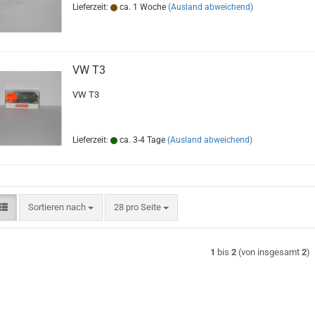
Lieferzeit:
ca. 1 Woche
(Ausland abweichend)
VW T3
VW T3
Lieferzeit:
ca. 3-4 Tage
(Ausland abweichend)
Sortieren nach
pro Seite
Sortieren nach
28 pro Seite
1
bis
2
(von insgesamt
2
)