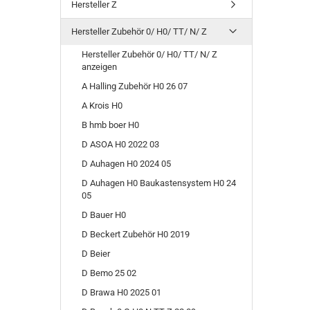
Hersteller Z
Hersteller Zubehör 0/ H0/ TT/ N/ Z
Hersteller Zubehör 0/ H0/ TT/ N/ Z
anzeigen
A Halling Zubehör H0 26 07
A Krois H0
B hmb boer H0
D ASOA H0 2022 03
D Auhagen H0 2024 05
D Auhagen H0 Baukastensystem H0 24
05
D Bauer H0
D Beckert Zubehör H0 2019
D Beier
D Bemo 25 02
D Brawa H0 2025 01