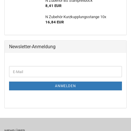
N Zubehör BS Stahlprellbock
8,41 EUR
N Zubehör Kurzkupplungsstange 10x
16,84 EUR
Newsletter-Anmeldung
WEITER
E-
ZUR
Mail
NEWSLETTER-
ANMELDUNG
ANMELDEN
MEHR ÜBER...