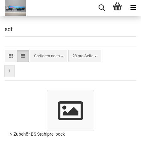
sdf
Sortieren nach
pro Seite
Sortieren nach
28 pro Seite
1
N Zubehör BS Stahlprellbock