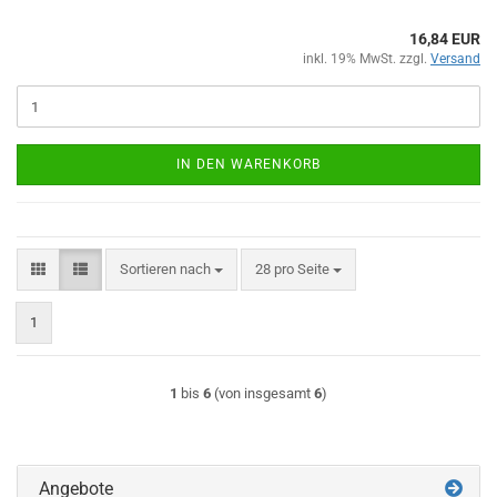
16,84 EUR
inkl. 19% MwSt. zzgl.
Versand
IN DEN WARENKORB
Sortieren nach
pro Seite
Sortieren nach
28 pro Seite
1
1
bis
6
(von insgesamt
6
)
Angebote