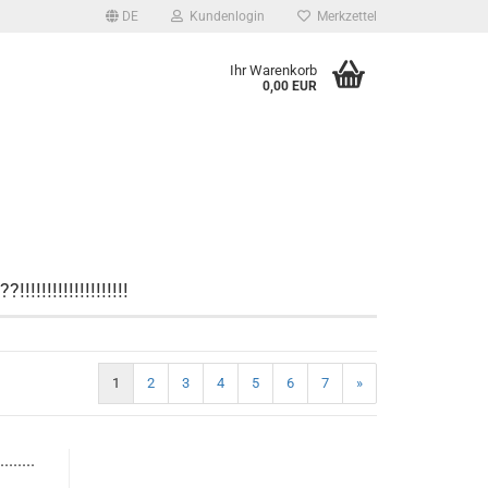
DE
Kundenlogin
Merkzettel
Ihr Warenkorb
0,00 EUR
!!!!!!!!!!!!!!!!!
1
2
3
4
5
6
7
»
......