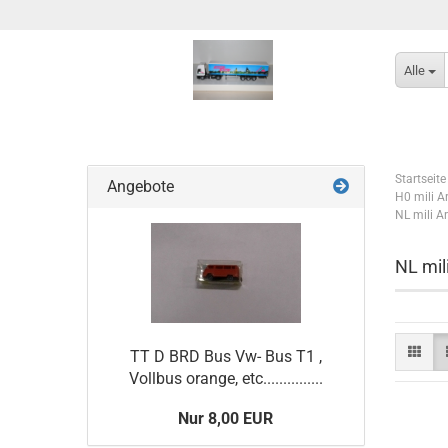
Alle
Startseite
Angebote
H0 mili Art
NL mili Art
NL mili
TT D BRD Bus Vw- Bus T1 ,
Vollbus orange, etc...............
Nur 8,00 EUR