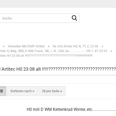
Suche...
»
»
»
Hersteller MILITARY Artikel
NL mili Artitec H0, N, TT, Z, 23 08
»
itec A, Belg., BRD, D WM, Frank., GB., I., N., USA, etc..................... H0 1: 87 23 03
itec H0 23 08 alt !!!!!???????????????????????????????!!!!!!!!!!!!!!!!!!!!
 Artitec H0 23 08 alt !!!!!???????????????????????????????!!!
Sortieren nach
pro Seite
Sortieren nach
28 pro Seite
H0 mili D WM Kettenkrad Winter, etc.........................