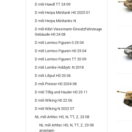
D mili Haedl TT 24 09
D mili Herpa Minitank H0 2025 01
D mili Herpa Minitanks N
D mili Kibri Viessmann Einsatzfahrzeuge
Gebäude H0 24 08
D mili Lemiso Figuren 0 25 04
D mili Lemiso Figuren H0 25 04
D mili Lemiso Figuren TT 20 09
D mili Lemke Hobbytr. N 2018
D mili Liliput H0 20 06
D mili Preiser H0 2024 08
D mili Tillig und Hauler H0 25 11
D mili Wiking H0 22 06
D mili Wiking N 2022 07
NL mili Artitec H0, N, TT, Z, 23 08
NL mili Artitec H0, N, TT, Z, 23 08
anzeigen