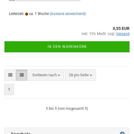
Lieferzeit:
ca. 1 Woche
(Ausland abweichend)
0,55 EUR
inkl. 19% MwSt. zzgl.
Versand
IN DEN WARENKORB
Sortieren nach
pro Seite
Sortieren nach
28 pro Seite
1
1
bis
1
(von insgesamt
1
)