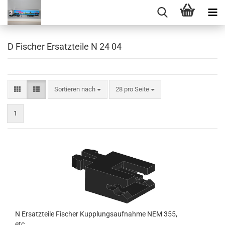
D Fischer Ersatzteile N 24 04
Sortieren nach
pro Seite
Sortieren nach
28 pro Seite
1
N Ersatzteile Fischer Kupplungsaufnahme NEM 355,
etc.......................................................