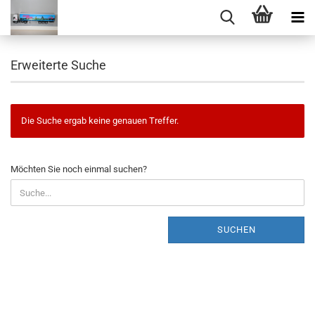
Erweiterte Suche
Die Suche ergab keine genauen Treffer.
MÖCHTEN
Möchten Sie noch einmal suchen?
SIE
NOCH
EINMAL
SUCHEN?
SUCHEN