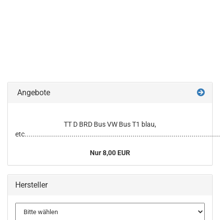
Angebote
TT D BRD Bus VW Bus T1 blau,
etc...................................................................................................
Nur 8,00 EUR
Hersteller