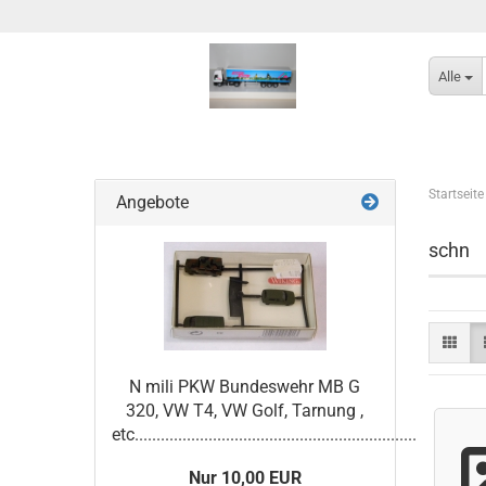
Alle
Startseite
Angebote
schn
N mili PKW Bundeswehr MB G
320, VW T4, VW Golf, Tarnung ,
etc.................................................................
Nur 10,00 EUR