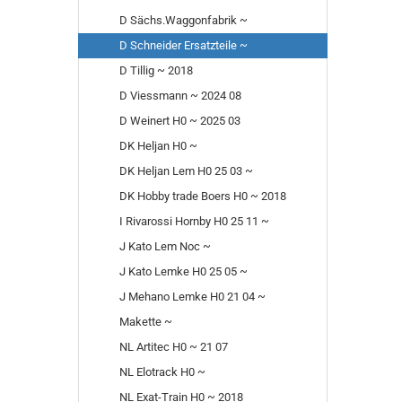
D Sächs.Waggonfabrik ~
D Schneider Ersatzteile ~
D Tillig ~ 2018
D Viessmann ~ 2024 08
D Weinert H0 ~ 2025 03
DK Heljan H0 ~
DK Heljan Lem H0 25 03 ~
DK Hobby trade Boers H0 ~ 2018
I Rivarossi Hornby H0 25 11 ~
J Kato Lem Noc ~
J Kato Lemke H0 25 05 ~
J Mehano Lemke H0 21 04 ~
Makette ~
NL Artitec H0 ~ 21 07
NL Elotrack H0 ~
NL Exat-Train H0 ~ 2018