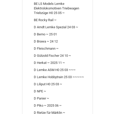
BE LS Models Lemke
Elektrolokomotiven Triebwagen
Triebzüge H0 25 05 ~
BE Rocky Rail ~
D Arndt Lemke Spezial 24 03 ~
D Bemo ~ 25 01
D Brawa ~ 24 12
D Fleischmann ~
D Gützold Fischer 24 10 ~
D Herkat ~ 2025 11 ~
D Lemke ASM H0 25 03 ~~~
D Lemke Hobbytrain 25 03 ~~~~~
D Liliput H0 25 03 ~
D NPE ~
D Panier ~
D Piko ~ 2025 06 ~
D Rietze für Märklin ~