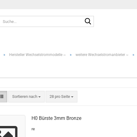
Suche...
»
»
»
Hersteller Wechselstrommodelle ~
weitere Wechselstromanbieter ~
Sortieren nach
pro Seite
Sortieren nach
28 pro Seite
H0 Bürste 3mm Bronze
re