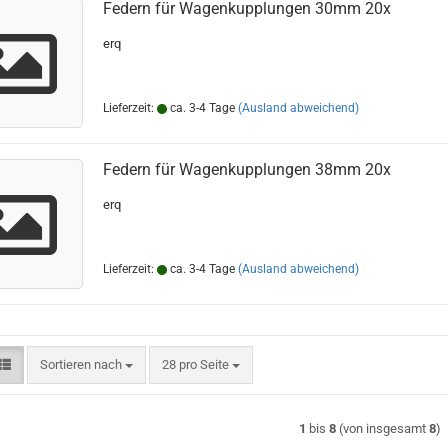
Federn für Wagenkupplungen 30mm 20x
erq
Lieferzeit:
ca. 3-4 Tage
(Ausland abweichend)
Federn für Wagenkupplungen 38mm 20x
erq
Lieferzeit:
ca. 3-4 Tage
(Ausland abweichend)
Sortieren nach
pro Seite
Sortieren nach
28 pro Seite
1
bis
8
(von insgesamt
8
)