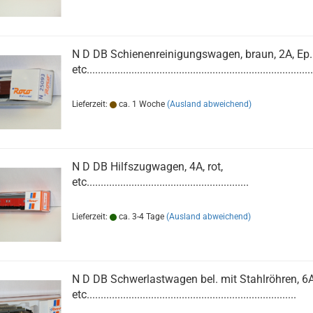
N D DB Schienenreinigungswagen, braun, 2A, Ep.II
etc.................................................................................
Lieferzeit:
ca. 1 Woche
(Ausland abweichend)
N D DB Hilfszugwagen, 4A, rot,
etc..........................................................
Lieferzeit:
ca. 3-4 Tage
(Ausland abweichend)
N D DB Schwerlastwagen bel. mit Stahlröhren, 6A
etc...........................................................................