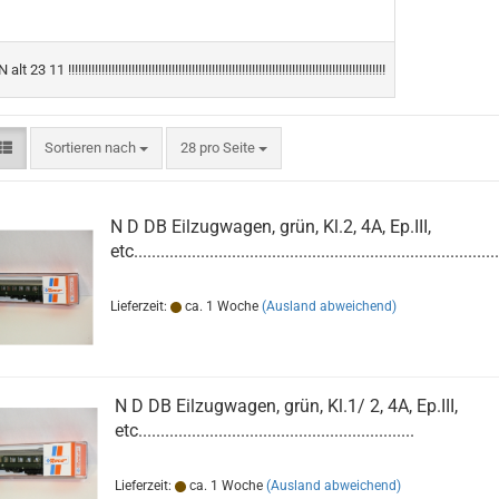
23 11 !!!!!!!!!!!!!!!!!!!!!!!!!!!!!!!!!!!!!!!!!!!!!!!!!!!!!!!!!!!!!!!!!!!!!!!!!!!!!!!!!!!!!!!!!!!!!!!
Sortieren nach
pro Seite
Sortieren nach
28 pro Seite
N D DB Eilzugwagen, grün, Kl.2, 4A, Ep.III,
etc..................................................................................
Lieferzeit:
ca. 1 Woche
(Ausland abweichend)
N D DB Eilzugwagen, grün, Kl.1/ 2, 4A, Ep.III,
etc..............................................................
Lieferzeit:
ca. 1 Woche
(Ausland abweichend)