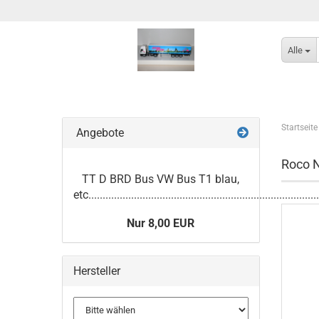
Alle
Startseite
Angebote
Roco 
TT D BRD Bus VW Bus T1 blau,
etc.................................................................................
Nur 8,00 EUR
Hersteller