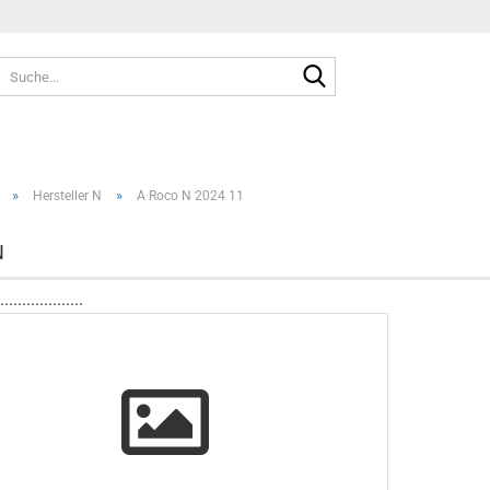
Suche...
»
»
Hersteller N
A Roco N 2024 11
N
...................