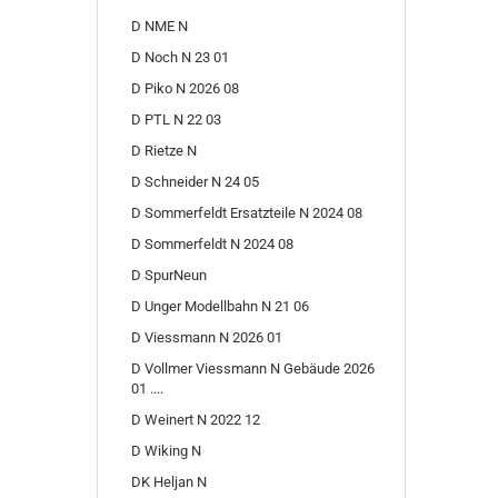
D NME N
D Noch N 23 01
D Piko N 2026 08
D PTL N 22 03
D Rietze N
D Schneider N 24 05
D Sommerfeldt Ersatzteile N 2024 08
D Sommerfeldt N 2024 08
D SpurNeun
D Unger Modellbahn N 21 06
D Viessmann N 2026 01
D Vollmer Viessmann N Gebäude 2026
01 ....
D Weinert N 2022 12
D Wiking N
DK Heljan N