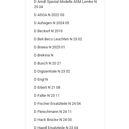
D Arndt Spezial Modelle ASM Lemke N
25 04
D ASOA N 2022 03
D Auhagen N 2024 05
D Beckert N 2019
D Beli Beco Leuchten N 23 02
D Brawa N 2025 01
D Brekina N
D Busch N 20 21
D Digizentrale N 23 02
D Engl N
D Erbert N 21 08
D Faller N 23 11
D Fischer Ersatzteile N 24 04
D Fleischmann N 24 11
D Hack Brücke N 24 03
D Haedl Ersatzteile N 23 04