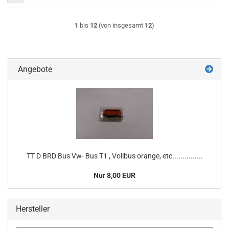
1
bis
12
(von insgesamt
12
)
Angebote
TT D BRD Bus Vw- Bus T1 , Vollbus orange, etc...............
Nur 8,00 EUR
Hersteller