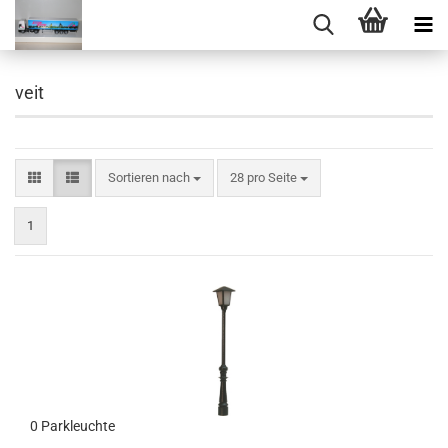
veit
Sortieren nach
pro Seite
Sortieren nach
28 pro Seite
1
0 Parkleuchte