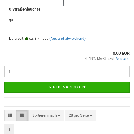
0 Straßenleuchte
qs
Lieferzeit:
ca. 3-4 Tage
(Ausland abweichend)
0,00 EUR
inkl. 19% MwSt. zzgl.
Versand
IN DEN WARENKORB
Sortieren nach
pro Seite
Sortieren nach
28 pro Seite
1