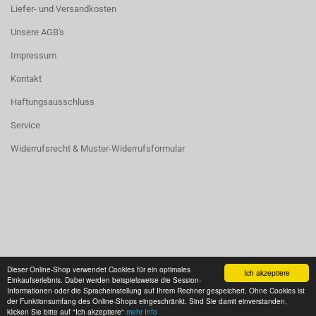
Liefer- und Versandkosten
Unsere AGB's
Impressum
Kontakt
Haftungsausschluss
Service
Widerrufsrecht & Muster-Widerrufsformular
Vertrag widerrufen
Dieser Online-Shop verwendet Cookies für ein optimales
Ich akzeptiere
Einkaufserlebnis. Dabei werden beispielsweise die Session-
Informationen oder die Spracheinstellung auf Ihrem Rechner gespeichert. Ohne Cookies ist
der Funktionsumfang des Online-Shops eingeschränkt. Sind Sie damit einverstanden,
Onlineshop eröffnen
mit Gambio.de © 2026
klicken Sie bitte auf "Ich akzeptiere"
mehr Info