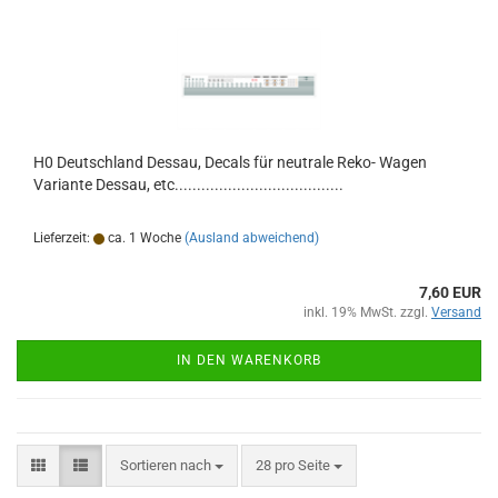
H0 Deutschland Dessau, Decals für neutrale Reko- Wagen
Variante Dessau, etc......................................
Lieferzeit:
ca. 1 Woche
(Ausland abweichend)
7,60 EUR
inkl. 19% MwSt. zzgl.
Versand
IN DEN WARENKORB
Sortieren nach
pro Seite
Sortieren nach
28 pro Seite