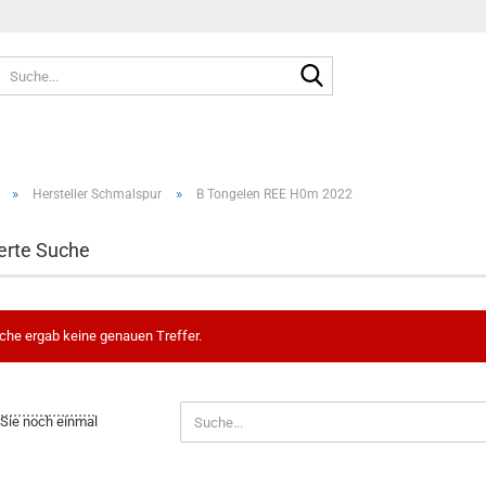
Suche...
»
»
Hersteller Schmalspur
B Tongelen REE H0m 2022
erte Suche
che ergab keine genauen Treffer.
......................
N
Sie noch einmal