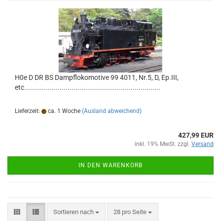
H0e D DR BS Dampflokomotive 99 4011, Nr.5, D, Ep.III,
etc.....................................................................
Lieferzeit:
ca. 1 Woche
(Ausland abweichend)
427,99 EUR
inkl. 19% MwSt. zzgl.
Versand
IN DEN WARENKORB
Sortieren nach
pro Seite
Sortieren nach
28 pro Seite