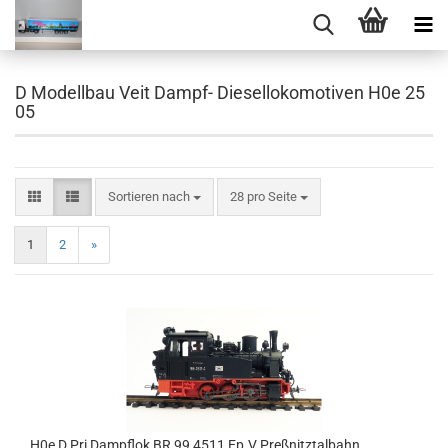
D Modellbau Veit Dampf- Diesellokomotiven H0e 25
05
Sortieren nach
pro Seite
Sortieren nach
28 pro Seite
1
2
»
H0e D Pri Dampflok BR 99 4511 Ep.V Preßnitztalbahn,