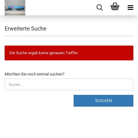
Erweiterte Suche
Die Suche ergab keine genauen Treffer.
MÖCHTEN
Möchten Sie noch einmal suchen?
SIE
NOCH
EINMAL
SUCHEN?
SUCHEN