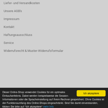
Liefer- und Versandkosten
Unsere AGB's
Impressum
Kontakt
Haftungsausschluss
Service
Widerrufsrecht & Muster-Widerrufsformular
Vertrag widerrufen
Dieser Online-Shop verwendet Cookies für ein optimales
Ich akzeptiere
Einkaufserlebnis. Dabei werden beispielsweise die Session-
Informationen oder die Spracheinstellung auf Ihrem Rechner gespeichert. Ohne Cookies ist
der Funktionsumfang des Online-Shops eingeschränkt. Sind Sie damit einverstanden,
Onlineshop eröffnen
mit Gambio.de © 2026
klicken Sie bitte auf "Ich akzeptiere"
mehr Info