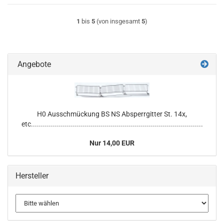
1
bis
5
(von insgesamt
5
)
Angebote
H0 Ausschmückung BS NS Absperrgitter St. 14x,
etc......................................................................................
Nur 14,00 EUR
Hersteller