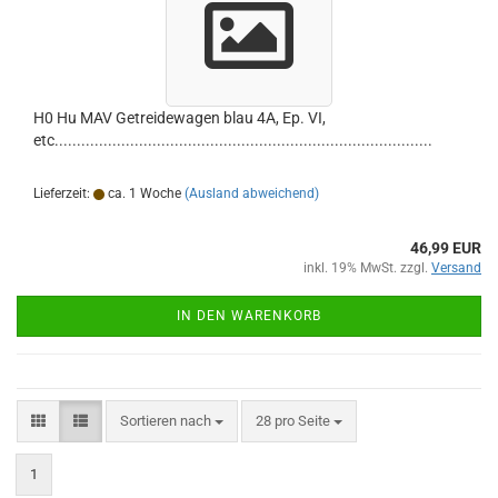
H0 Hu MAV Getreidewagen blau 4A, Ep. VI,
etc.....................................................................................
Lieferzeit:
ca. 1 Woche
(Ausland abweichend)
46,99 EUR
inkl. 19% MwSt. zzgl.
Versand
IN DEN WARENKORB
Sortieren nach
pro Seite
Sortieren nach
28 pro Seite
1