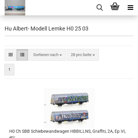
Hu Albert- Modell Lemke H0 25 03
Sortieren nach
pro Seite
Sortieren nach
28 pro Seite
1
H0 Ch SBB Schiebewandwagen HBBILLNS, Graffiti, 2A, Ep.VI,
etc .................................................................