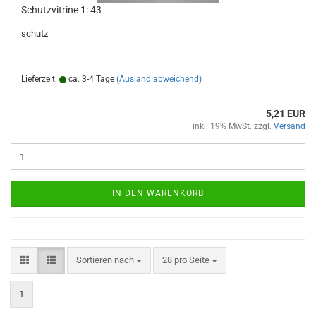
Schutzvitrine 1: 43
schutz
Lieferzeit:
ca. 3-4 Tage
(Ausland abweichend)
5,21 EUR
inkl. 19% MwSt. zzgl.
Versand
IN DEN WARENKORB
Sortieren nach
pro Seite
Sortieren nach
28 pro Seite
1