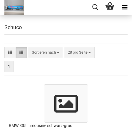
Schuco
Sortieren nach
pro Seite
Sortieren nach
28 pro Seite
1
BMW 335 Limousine schwarz-grau