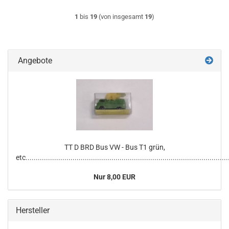
1
bis
19
(von insgesamt
19
)
Angebote
TT D BRD Bus VW - Bus T1 grün,
etc...................................................................................................
Nur 8,00 EUR
Hersteller