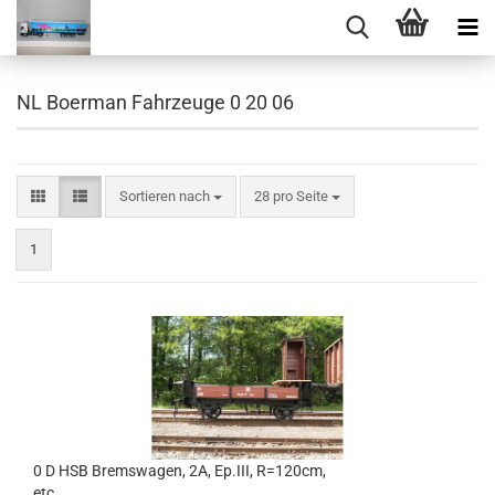
NL Boerman Fahrzeuge 0 20 06
Sortieren nach
pro Seite
Sortieren nach
28 pro Seite
1
0 D HSB Bremswagen, 2A, Ep.III, R=120cm,
etc.............................................