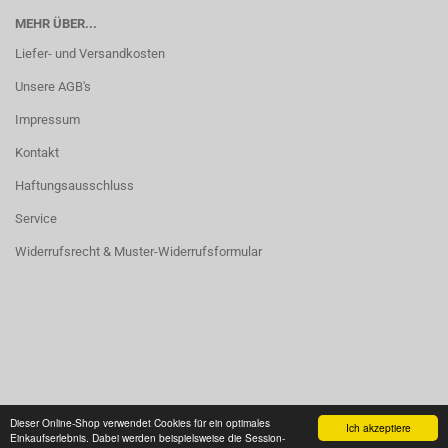
MEHR ÜBER...
Liefer- und Versandkosten
Unsere AGB's
Impressum
Kontakt
Haftungsausschluss
Service
Widerrufsrecht & Muster-Widerrufsformular
Vertrag widerrufen
Dieser Online-Shop verwendet Cookies für ein optimales
Ich akzeptiere
Einkaufserlebnis. Dabei werden beispielsweise die Session-