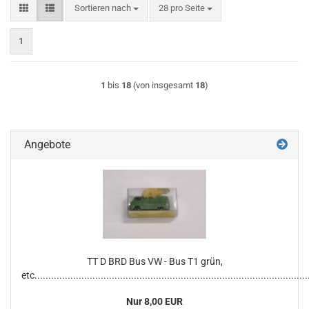
Sortieren nach
pro Seite
Sortieren nach
28 pro Seite
1
1
bis
18
(von insgesamt
18
)
Angebote
TT D BRD Bus VW - Bus T1 grün,
etc...................................................................................................
Nur 8,00 EUR