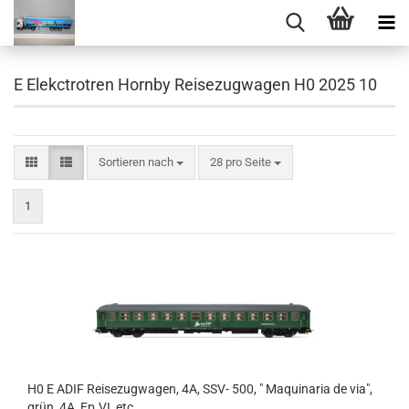
E Elekctrotren Hornby Reisezugwagen H0 2025 10
Sortieren nach
pro Seite
Sortieren nach
28 pro Seite
1
H0 E ADIF Reisezugwagen, 4A, SSV- 500, " Maquinaria de via",
grün, 4A, Ep.VI, etc.................