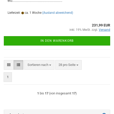
etc.................................................
Lieferzeit:
ca. 1 Woche
(Ausland abweichend)
231,99 EUR
inkl. 19% MwSt. zzgl.
Versand
IN DEN WARENKORB
Sortieren nach
pro Seite
Sortieren nach
28 pro Seite
1
1
bis
17
(von insgesamt
17
)