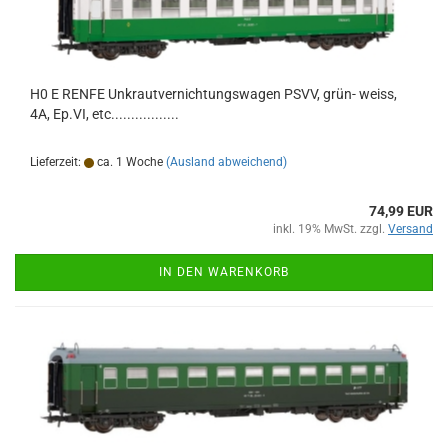
H0 E RENFE Unkrautvernichtungswagen PSVV, grün- weiss,
4A, Ep.VI, etc.................
Lieferzeit:
ca. 1 Woche
(Ausland abweichend)
74,99 EUR
inkl. 19% MwSt. zzgl.
Versand
IN DEN WARENKORB