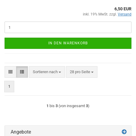
6,50 EUR
inkl. 19% MwSt. zzgl.
Versand
IN DEN WARENKORB
Sortieren nach
pro Seite
Sortieren nach
28 pro Seite
1
1
bis
3
(von insgesamt
3
)
Angebote