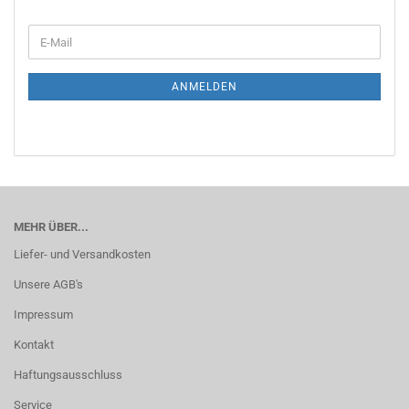
WEITER
E-
ZUR
Mail
NEWSLETTER-
ANMELDUNG
ANMELDEN
MEHR ÜBER...
Liefer- und Versandkosten
Unsere AGB's
Impressum
Kontakt
Haftungsausschluss
Service