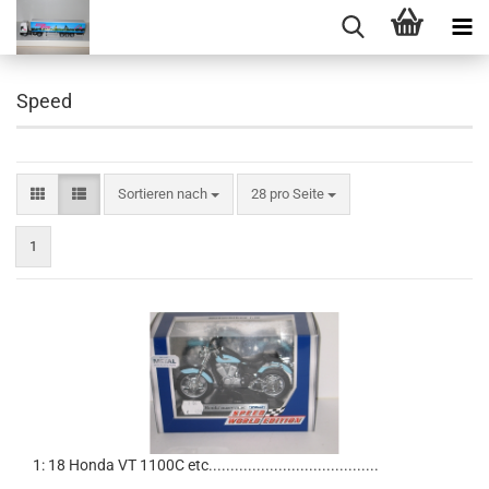
Speed
Sortieren nach
pro Seite
Sortieren nach
28 pro Seite
1
1: 18 Honda VT 1100C etc.......................................