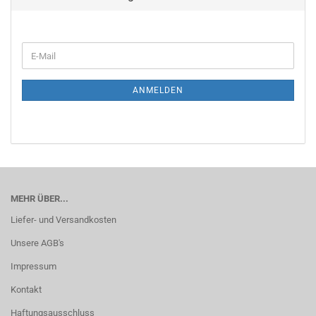
WEITER
E-
ZUR
Mail
NEWSLETTER-
ANMELDUNG
ANMELDEN
MEHR ÜBER...
Liefer- und Versandkosten
Unsere AGB's
Impressum
Kontakt
Haftungsausschluss