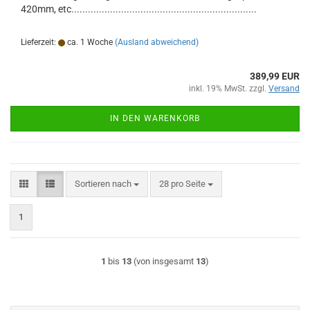
420mm, etc...................................................................
Lieferzeit:
ca. 1 Woche
(Ausland abweichend)
389,99 EUR
inkl. 19% MwSt. zzgl.
Versand
IN DEN WARENKORB
Sortieren nach
pro Seite
Sortieren nach
28 pro Seite
1
1
bis
13
(von insgesamt
13
)