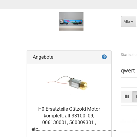
Alle
Startseite
Angebote
qwert
H0 Ersatzteile Gützold Motor
komplett, alt 33100- 09,
006130001, 560009301 ,
etc................................................................