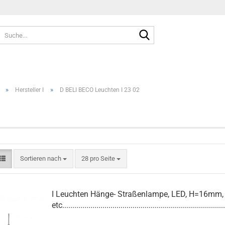
Suche...
»
»
Hersteller I
D BELI BECO Leuchten I 23 02
Sortieren nach
pro Seite
Sortieren nach
28 pro Seite
I Leuchten Hänge- Straßenlampe, LED, H=16mm,
etc.................................................................................