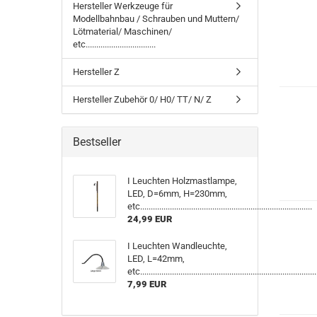
Hersteller Werkzeuge für
Modellbahnbau / Schrauben und Muttern/
Lötmaterial/ Maschinen/
etc.................................
Hersteller Z
Hersteller Zubehör 0/ H0/ TT/ N/ Z
Bestseller
I Leuchten Holzmastlampe,
LED, D=6mm, H=230mm,
etc.................................................................................
24,99 EUR
I Leuchten Wandleuchte,
LED, L=42mm,
etc...................................................................................
7,99 EUR