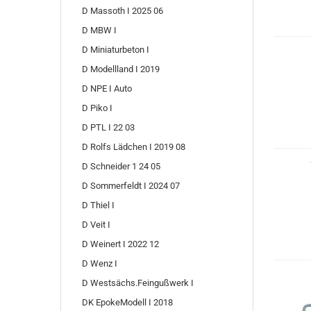
D Massoth I 2025 06
D MBW I
D Miniaturbeton I
D Modellland I 2019
D NPE I Auto
D Piko I
D PTL I 22 03
D Rolfs Lädchen I 2019 08
D Schneider 1 24 05
D Sommerfeldt I 2024 07
D Thiel I
D Veit I
D Weinert I 2022 12
D Wenz I
D Westsächs.Feingußwerk I
DK EpokeModell I 2018