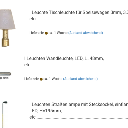
I Leuchte Tischleuchte für Speisewagen 3mm, 3,2
etc..........................................................
Lieferzeit:
ca. 1 Woche
(Ausland abweichend)
I Leuchten Wandleuchte, LED, L=48mm,
etc.....................................................................................
Lieferzeit:
ca. 1 Woche
(Ausland abweichend)
I Leuchten Straßenlampe mit Stecksockel, einfla
LED, H=195mm,
etc.................................................................................