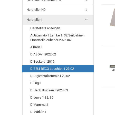
Hersteller H0
Hersteller I
Hersteller I anzeigen
A Jägerndorf Lemke 1: 32 Seilbahnen
Ersatzteile Zubehör 2025 04
A Krois I
D ASOA I 2022 02
D Beckert I 2019
D BELI BECO Leuchten I 23 02
D Digizentalzentrale I 23 02
D Engl I
D Hack Brücken I 2024 03
D Juwe 1 32, 35
D Mammut I
D Märklin I