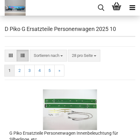
D Piko G Ersatzteile Personenwagen 2025 10
Sortieren nach
pro Seite
Sortieren nach
28 pro Seite
1
2
3
4
5
»
G Piko Ersatzteile Personenwagen Innenbeleuchtung für
Silberlinge, etc.....................................................................