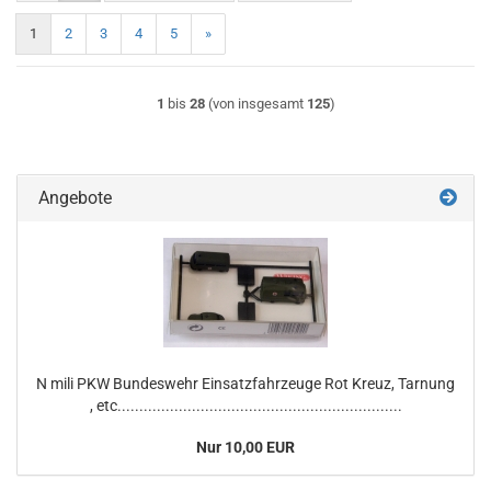
1
2
3
4
5
»
1
bis
28
(von insgesamt
125
)
Angebote
N mili PKW Bundeswehr Einsatzfahrzeuge Rot Kreuz, Tarnung
, etc.................................................................
Nur 10,00 EUR