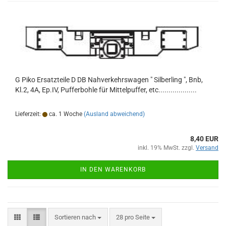
G Piko Ersatzteile D DB Nahverkehrswagen " Silberling ", Bnb,
Kl.2, 4A, Ep.IV, Pufferbohle für Mittelpuffer, etc...................
Lieferzeit:
ca. 1 Woche
(Ausland abweichend)
8,40 EUR
inkl. 19% MwSt. zzgl.
Versand
IN DEN WARENKORB
Sortieren nach
pro Seite
Sortieren nach
28 pro Seite