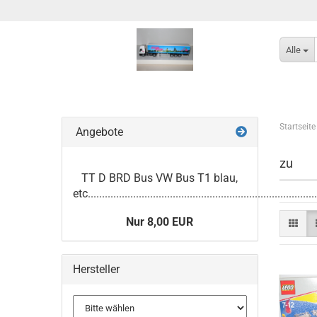
Alle
Startseite
Angebote
zu
TT D BRD Bus VW Bus T1 blau,
etc.................................................................................
Nur 8,00 EUR
Hersteller