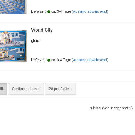
Lieferzeit:
ca. 3-4 Tage
(Ausland abweichend)
World City
gleis
Lieferzeit:
ca. 3-4 Tage
(Ausland abweichend)
Sortieren nach
pro Seite
Sortieren nach
28 pro Seite
1
bis
2
(von insgesamt
2
)