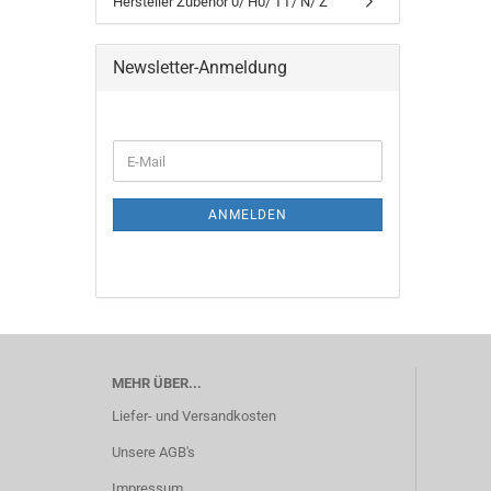
Hersteller Zubehör 0/ H0/ TT/ N/ Z
Newsletter-Anmeldung
WEITER
E-
ZUR
Mail
NEWSLETTER-
ANMELDUNG
ANMELDEN
MEHR ÜBER...
Liefer- und Versandkosten
Unsere AGB's
Impressum