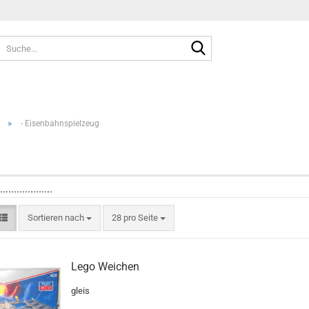
Suche...
»
- Eisenbahnspielzeug
...................
Sortieren nach
pro Seite
Sortieren nach
28 pro Seite
Lego Weichen
gleis