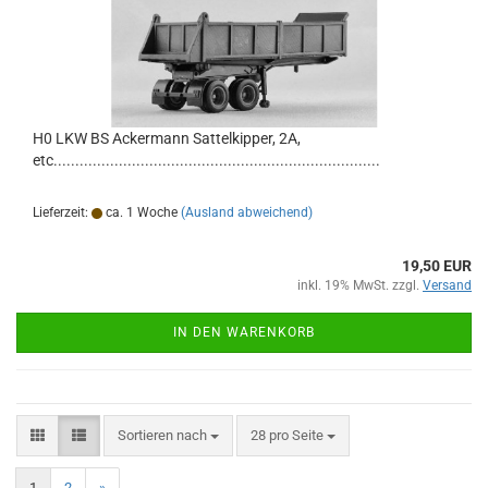
H0 LKW BS Ackermann Sattelkipper, 2A,
etc...........................................................................
Lieferzeit:
ca. 1 Woche
(Ausland abweichend)
19,50 EUR
inkl. 19% MwSt. zzgl.
Versand
IN DEN WARENKORB
Sortieren nach
pro Seite
Sortieren nach
28 pro Seite
1
2
»