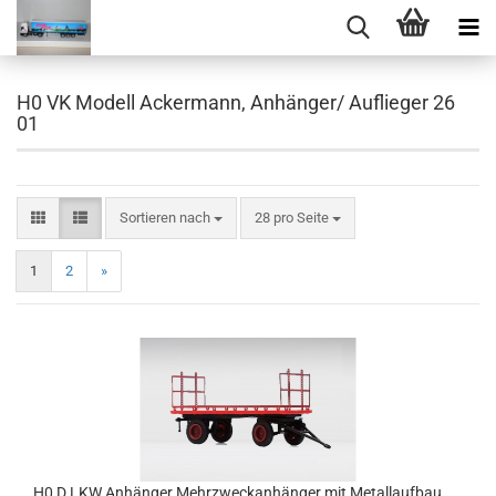
H0 VK Modell Ackermann, Anhänger/ Auflieger 26
01
Sortieren nach
pro Seite
Sortieren nach
28 pro Seite
1
2
»
H0 D LKW Anhänger Mehrzweckanhänger mit Metallaufbau,