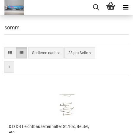
somm
Sortieren nach
pro Seite
Sortieren nach
28 pro Seite
1
0 D DB Leichtbauseitenhalter St.10x, Beutel,
etc....................................................................................................