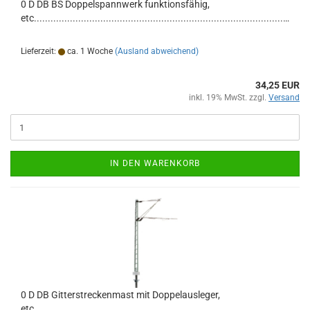
0 D DB BS Doppelspannwerk funktionsfähig,
etc..................................................................................................
Lieferzeit:
ca. 1 Woche
(Ausland abweichend)
34,25 EUR
inkl. 19% MwSt. zzgl.
Versand
IN DEN WARENKORB
0 D DB Gitterstreckenmast mit Doppelausleger,
etc................................................................................................................