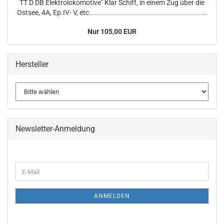
TT D DB Elektrolokomotive" Klar Schiff, in einem Zug über die
Ostsee, 4A, Ep.IV- V, etc...........................................................
Nur 105,00 EUR
Hersteller
Newsletter-Anmeldung
WEITER
E-
ZUR
Mail
NEWSLETTER-
ANMELDUNG
ANMELDEN