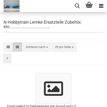
N Hobbytrain Lemke Ersatzteile Zubehör,
etc..................................
Sortieren nach
pro Seite
Sortieren nach
28 pro Seite
1
Ersatzteile E10 Digitalplatine mit Sound und LS ,