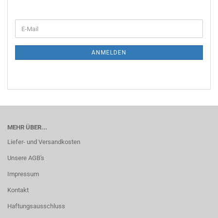
WEITER
E-
ZUR
Mail
NEWSLETTER-
ANMELDUNG
ANMELDEN
MEHR ÜBER...
Liefer- und Versandkosten
Unsere AGB's
Impressum
Kontakt
Haftungsausschluss