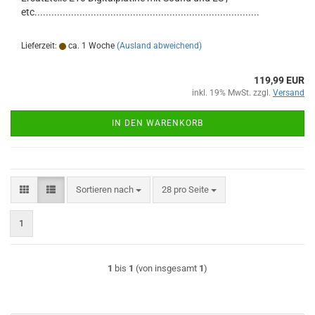
etc................................................................................
Lieferzeit:
ca. 1 Woche
(Ausland abweichend)
119,99 EUR
inkl. 19% MwSt. zzgl.
Versand
IN DEN WARENKORB
Sortieren nach
pro Seite
Sortieren nach
28 pro Seite
1
1
bis
1
(von insgesamt
1
)