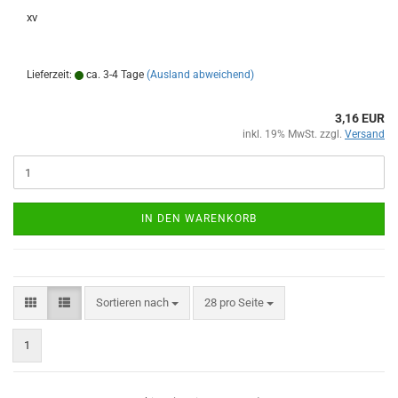
xv
Lieferzeit:
ca. 3-4 Tage
(Ausland abweichend)
3,16 EUR
inkl. 19% MwSt. zzgl.
Versand
IN DEN WARENKORB
Sortieren nach
pro Seite
Sortieren nach
28 pro Seite
1